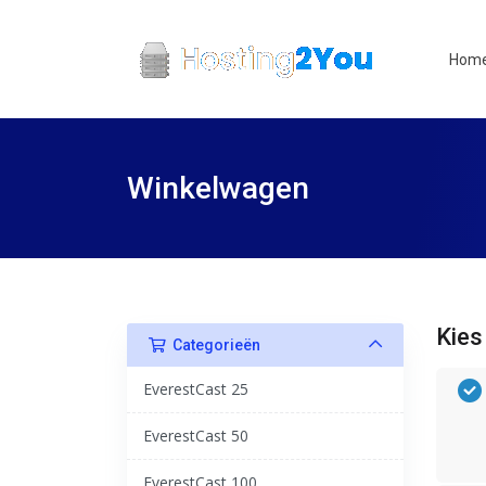
Hom
Winkelwagen
Kies
Categorieën
EverestCast 25
EverestCast 50
EverestCast 100