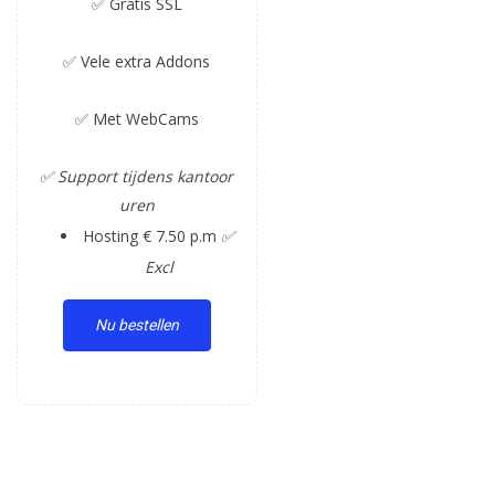
✅ Gratis SSL
✅ Vele extra Addons
✅ Met WebCams
✅ Support tijdens kantoor
uren
Hosting € 7.50 p.m
✅
Excl
Nu bestellen