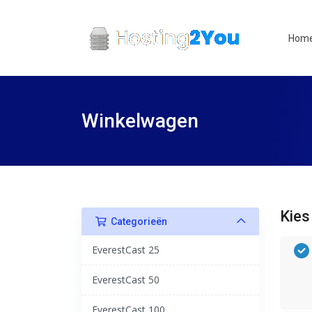
Hom
Winkelwagen
Kies
Categorieën
EverestCast 25
EverestCast 50
EverestCast 100