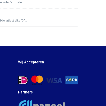
r video’s zonder...
e artiest elke "X"...
Wij Accepteren
Partners