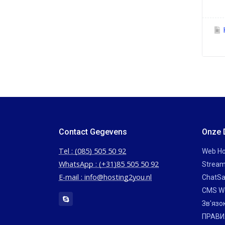
Contact Gegevens
Onze 
Tel : (085) 505 50 92
Web Ho
WhatsApp : (+31)85 505 50 92
Stream
E-mail : info@hosting2you.nl
ChatSa
CMS W
Зв'язо
ПРАВИ