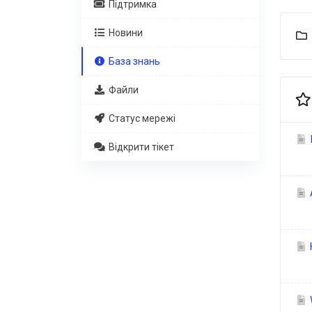
Підтримка
Новини
База знань
Файли
Статус мережі
I
Відкрити тікет
H