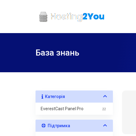
База знань
Категорія
EverestCast Panel Pro
22
Підтримка