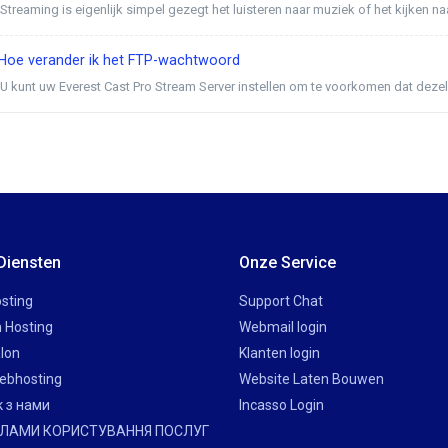
Streaming is eigenlijk simpel gezegt het luisteren naar muziek of het kijken naa
Hoe verander ik het FTP-wachtwoord
U kunt uw Everest Cast Pro Stream Server instellen om te voorkomen dat dezelfd
Diensten
Onze Service
sting
Support Chat
 Hosting
Webmail login
lon
Klanten login
ebhosting
Website Laten Bouwen
к з нами
Incasso Login
ЛАМИ КОРИСТУВАННЯ ПОСЛУГ