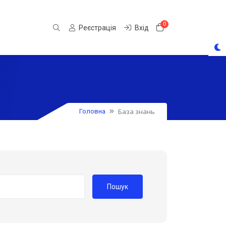
0
Кошик
Реєстрація
Вхід
База знань
Головна
Пошук