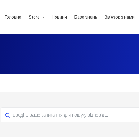
Головна
Store
Новини
База знань
Зв'язок з нами